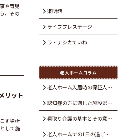
事や育児
楽明館
う。その
ライフプレステージ
ラ・ナシカていね
老人ホームコラム
老人ホーム入居時の保証人と
メリット
は？いない場合の対処法も詳し
認知症の方に適した施設選び
く解説
とは？相談先とタイミングも解
看取り介護の基本とその意義
ごす場所
として施
説
とは？緩和ケアとの違いを解説
老人ホームでの1日の過ごし