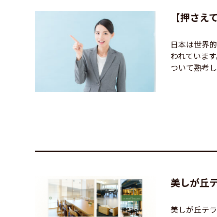
【押さえ
日本は世界的
われています
ついて熟考して
美しが丘
美しが丘テラ