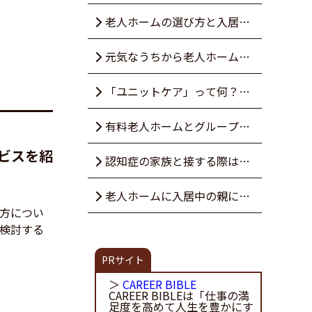
方とは？サービス内容も徹底解
老人ホームの選び方と入居で
説
きない理由を解説！スムーズに
元気なうちから老人ホームを
施設を探すコツも紹介
探すメリットとは？自立したシ
「ユニットケア」って何？通
ニアのための施設を徹底解説
常の介護と何が違うの？
有料老人ホームとグループホ
ビスを紹
ームの違いを徹底解説！
認知症の家族と接する際はど
うすればいい？コミュニケーシ
老人ホームに入居中の親に差
方につい
検討する
ョンのコツを解説
し入れをしたい！おすすめのも
PRサイト
のは何？
＞
CAREER BIBLE
CAREER BIBLEは「仕事の満
足度を高めて人生を豊かにす