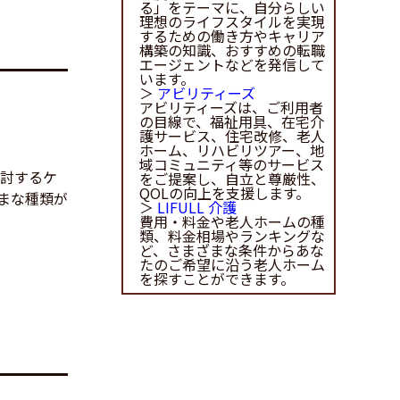
る」をテーマに、自分らしい
理想のライフスタイルを実現
するための働き方やキャリア
構築の知識、おすすめの転職
エージェントなどを発信して
います。
＞
アビリティーズ
アビリティーズは、ご利用者
の目線で、福祉用具、在宅介
護サービス、住宅改修、老人
ホーム、リハビリツアー、地
域コミュニティ等のサービス
討するケ
をご提案し、自立と尊厳性、
QOLの向上を支援します。
まな種類が
＞
LIFULL 介護
費用・料金や老人ホームの種
類、料金相場やランキングな
ど、さまざまな条件からあな
たのご希望に沿う老人ホーム
を探すことができます。