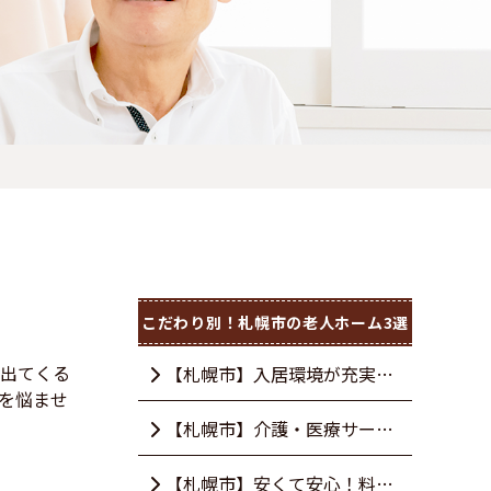
こだわり別！札幌市の老人ホーム3選
出てくる
【札幌市】入居環境が充実！
を悩ませ
安心できるおすすめの老人ホー
【札幌市】介護・医療サービ
ム３選
スが充実のおすすめ老人ホーム
【札幌市】安くて安心！料金