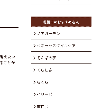
３選
面が不安な方におすすめの老人
札幌市のおすすめ老人
ホーム３選
ノアガーデン
ベネッセスタイルケア
考えたい
そんぽの家
ることが
くらしさ
らくら
イリーゼ
重仁会