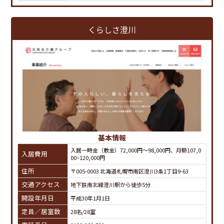
くらしさ澄川
基本情報
入居一時金（敷金）72,000円～98,000円、月額107,0
入居費用
00~120,000円
住所
〒005-0003 北海道札幌市南区澄川3条1丁目9-63
交通アクセス
地下鉄南北線澄川駅から徒歩5分
開設年月日
平成30年1月1日
定員／居室数
28名/28室