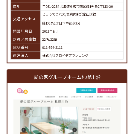
住所
〒061-2284 北海道札幌市南区藤野4条2丁目3-20
じょうてつバス/真駒内駅発定山渓線
交通アクセス
藤野3条2丁目下車徒歩3分
開設年月日
2012年9月
定員／居室数
22名/22室
電話番号
011-594-2111
運営法人
株式会社フロイデプランニング
愛の家グループホーム札幌川沿