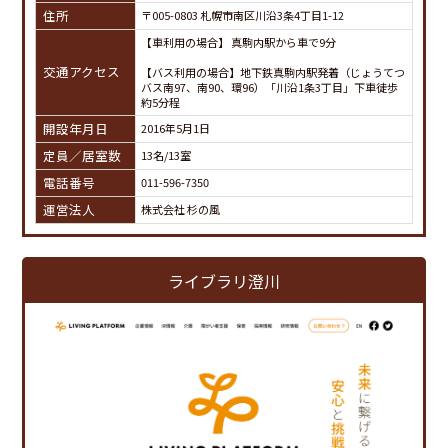
住所
〒005-0803 札幌市南区川沿3条4丁目1-12
【車利用の場合】 真駒内駅から車で9分
交通アクセス
【バス利用の場合】地下鉄真駒内駅発着（じょうてつ
バス南97、南90、環96）「川沿1条3丁目」下車徒歩
約5分程
開設年月日
2016年5月1日
定員／居室数
13名/13室
電話番号
011-596-7350
運営法人
株式会社 杉の風
ライブラリ澄川