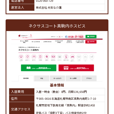
電話番号
0120-060-729
運営法人
株式会社 元気な介護
ネクサスコート真駒内ホスピス
基本情報
入居費用
入居一時金（敷金）0円、月額136,650円
住所
〒005‒0016 北海道札幌市南区真駒内南町1-7-10
札幌市営地下鉄南北線「真駒内」駅徒歩約14分
交通アクセス
定鉄バス「泉町3丁目」バス停徒歩約2分