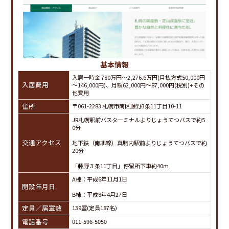
基本情報
入居一時金 780万円～2,276.6万円(月払方式50,000円
入居費用
～146,000円)、月額62,000円～87,000円(税別)+その
他費用
住所
〒061-2283 札幌市南区藤野3条11丁目10-11
JR札幌駅前バスターミナルよりじょうてつバスで約5
0分
交通アクセス
地下鉄（南北線）真駒内駅前よりじょうてつバスで約
20分
「藤野３条11丁目」停留所下車約40m
A棟：平成6年11月1日
開設年月日
B棟：平成8年4月27日
定員／居室数
139室(定員187名)
電話番号
011-596-5050