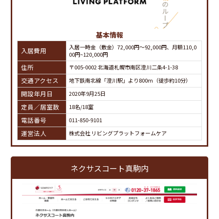
基本情報
入居一時金（敷金）72,000円～92,000円、月額110,0
入居費用
00円~120,000円
住所
〒005-0002 北海道札幌市南区澄川二条4-1-38
交通アクセス
地下鉄南北線「澄川駅」より800m（徒歩約10分）
開設年月日
2020年9月25日
定員／居室数
18名/18室
電話番号
011-850-9101
運営法人
株式会社 リビングプラットフォームケア
ネクサスコート真駒内