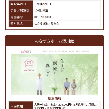
開設年月日
1992年4月1日
定員／居室数
100名/97室
電話番号
011-592-8000
運営法人
社会福祉法人 愛全会
みなづきホーム澄川館
基本情報
入居一時金（敷金）204,000円+火災保険料、月額13
入居費用
9,450円～169450円(税込)