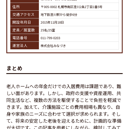
住所
〒005-0002 札幌市南区澄川2条2丁目1番5号
交通アクセス
地下鉄澄川駅から徒歩6分
開設年月日
2015年11月18日
定員／居室数
25名/25室
電話番号
011-799-0203
運営法人
株式会社みなづき
まとめ
老人ホームへの年金だけでの入居費用は課題であり、難
しい面があります。しかし、政府の支援や資産運用、共
同生活など、複数の方法を駆使することで負担を軽減で
きます。加えて、介護施設ごとの費用相場も異なり、自
身や家族のニーズに合わせて選択が求められます。そし
て、将来の安定した老後を迎えるために、計画的な準備
が大切です。この記事を参考にしながら、検討してみて