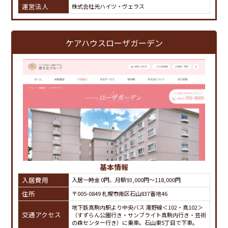
運営法人
株式会社光ハイツ・ヴェラス
ケアハウスローザガーデン
基本情報
入居費用
入居一時金 0円、月額93,000円～118,000円
住所
〒005-0849 札幌市南区石山837番地46
地下鉄真駒内駅より中央バス 滝野線＜102・真102＞
交通アクセス
（すずらん公園行き・サンブライト真駒内行き・芸術
の森センター行き）に乗車。石山東5丁目で下車。