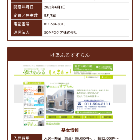
開設年月日
2021年6月1日
定員／居室数
5名/5室
電話番号
011-584-8015
運営法人
SOMPOケア株式会社
けあふるすずらん
基本情報
入居費用
入居一時金（敷金）96,000円~、月額92,000円～