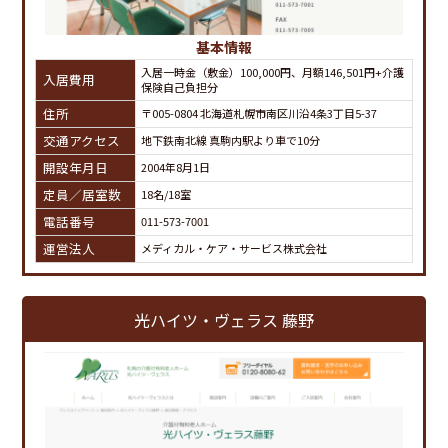
基本情報
入居一時金（敷金）100,000円、月額146,501円+介護
入居費用
保険自己負担分
住所
〒005-0804 北海道札幌市南区川沿4条3丁目5-37
交通アクセス
地下鉄南北線 真駒内駅より車で10分
開設年月日
2004年8月1日
定員／居室数
18名/18室
電話番号
011-573-7001
運営法人
メディカル・ケア・サービス株式会社
光ハイツ・ヴェラス 藤野