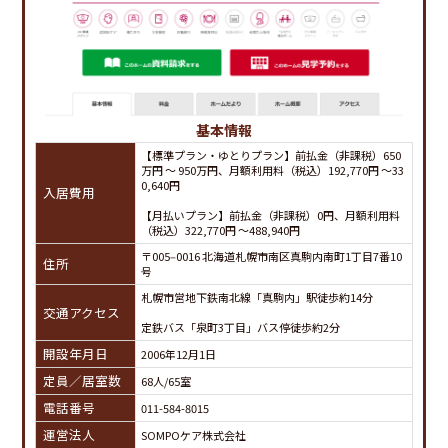
基本情報
【標準プラン・ゆとりプラン】前払金（非課税）650
万円 ～ 950万円、月額利用料（税込）192,770円 ～33
0,640円
入居費用
【月払いプラン】前払金（非課税）0円、月額利用料
（税込）322,770円 ～488,940円
〒005‒0016 北海道札幌市南区真駒内南町1丁目7番10
住所
号
札幌市営地下鉄南北線「真駒内」駅徒歩約14分
交通アクセス
定鉄バス「泉町3丁目」バス停徒歩約2分
開設年月日
2006年12月1日
定員／居室数
68人/65室
電話番号
011-584-8015
運営法人
SOMPOケア株式会社