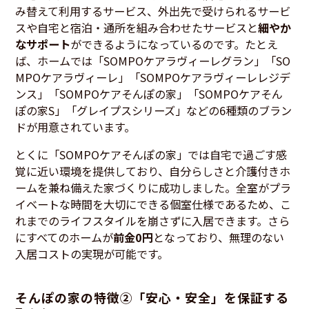
み替えて利用するサービス、外出先で受けられるサービ
スや自宅と宿泊・通所を組み合わせたサービスと
細やか
なサポート
ができるようになっているのです。たとえ
ば、ホームでは「SOMPOケアラヴィーレグラン」「SO
MPOケアラヴィーレ」「SOMPOケアラヴィーレレジデ
ンス」「SOMPOケアそんぽの家」「SOMPOケアそん
ぽの家S」「グレイプスシリーズ」などの6種類のブラン
ドが用意されています。
とくに「SOMPOケアそんぽの家」では自宅で過ごす感
覚に近い環境を提供しており、自分らしさと介護付きホ
ームを兼ね備えた家づくりに成功しました。全室がプラ
イベートな時間を大切にできる個室仕様であるため、こ
れまでのライフスタイルを崩さずに入居できます。さら
にすべてのホームが
前金0円
となっており、無理のない
入居コストの実現が可能です。
そんぽの家の特徴②「安心・安全」を保証する